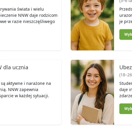
(3–6 la
krywania świata i wielu
Przeds
ieczenie NNW daje rodzicom
urazo
owe w razie nieszczęśliwego
je prz
Wyb
 dla ucznia
Ubez
(18–26 
 są aktywne i narażone na
Studen
a nią. NNW zapewnia
daje 
parcie w każdej sytuacji.
zdarze
Wyb