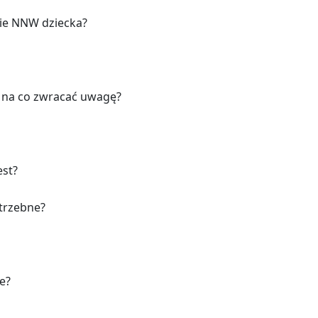
ie NNW dziecka?
i na co zwracać uwagę?
est?
otrzebne?
e?