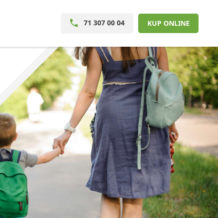
71 307 00 04
KUP ONLINE
W