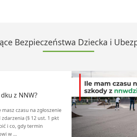
ące Bezpieczeństwa Dziecka i Ube
padku z NNW?
e masz czasu na zgłoszenie
darzenia (§ 12 ust. 1 pkt
ć i co, gdy termin
wi w ...