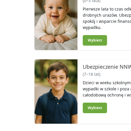
(0–3 lata)
Pierwsze lata to czas od
drobnych urazów. Ubezp
spokój i wsparcie finans
wypadku.
Wybierz
Ubezpieczenie NNW
(7–18 lat)
Dzieci w wieku szkolnym
wypadki w szkole i poz
całodobową ochronę i ws
Wybierz