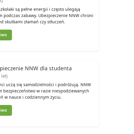
t)
zkolaki są pełne energii i często ulegają
m podczas zabawy. Ubezpieczenie NNW chroni
ed skutkami złamań czy stłuczeń.
ierz
pieczenie NNW dla studenta
lat)
ci uczą się samodzielności i podróżują. NNW
im bezpieczeństwo w razie niespodziewanych
ń w nauce i codziennym życiu.
ierz