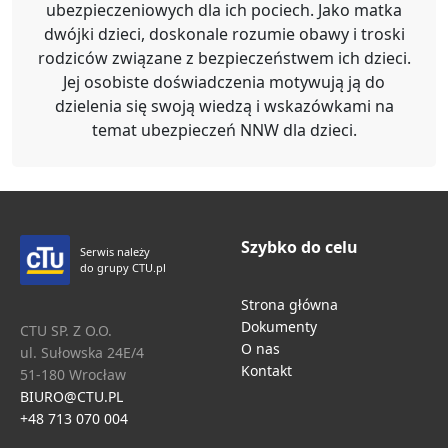
ubezpieczeniowych dla ich pociech. Jako matka
dwójki dzieci, doskonale rozumie obawy i troski
rodziców związane z bezpieczeństwem ich dzieci.
Jej osobiste doświadczenia motywują ją do
dzielenia się swoją wiedzą i wskazówkami na
temat ubezpieczeń NNW dla dzieci.
Szybko do celu
Serwis należy
do grupy CTU.pl
Strona główna
Dokumenty
CTU SP. Z O.O.
O nas
ul. Sułowska 24E/4
Kontakt
51-180 Wrocław
BIURO@CTU.PL
+48 713 070 004